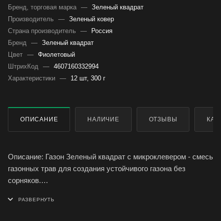
Бренд, торговая марка
—
Зеленый квадрат
Производитель
—
Зеленый ковер
Страна производитель
—
Россия
Бренд
—
Зеленый квадрат
Цвет
—
Фиолетовый
ШтрихКод
—
4607160332994
Характеристики
—
12 шт, 300 г
ОПИСАНИЕ
НАЛИЧИЕ
ОТЗЫВЫ
КАК
Описание: Газон Зеленый квадрат с микроклевером - смесь
газонных трав для создания устойчивого газона без
сорняков.
Применение: Перед посадкой газонной смеси почву
необходимо перекопать, разровнять граблями. Затем
уплотнить и дать земле некоторое время подсохнуть. Газон