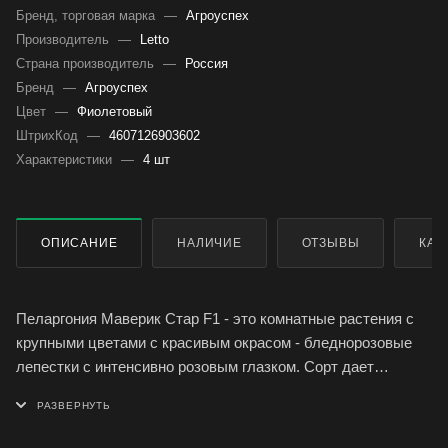
Бренд, торговая марка
—
Агроуспех
Производитель
—
Letto
Страна производитель
—
Россия
Бренд
—
Агроуспех
Цвет
—
Фиолетовый
ШтрихКод
—
4607126903602
Характеристики
—
4 шт
ОПИСАНИЕ
НАЛИЧИЕ
ОТЗЫВЫ
КАК
Пеларгония Маверик Стар F1 - это комнатные растения с
крупными цветами с красивым окрасом - бледнорозовые
лепестки с интенсивно розовым глазком. Сорт дает
многочисленные полушаровидные цветочные зонтики
диаметром до 15 см.