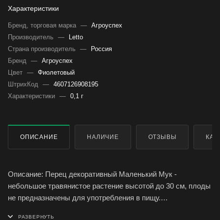
Характеристики
Бренд, торговая марка
—
Агроуспех
Производитель
—
Letto
Страна производитель
—
Россия
Бренд
—
Агроуспех
Цвет
—
Фиолетовый
ШтрихКод
—
4607126908195
Характеристики
—
0,1 г
ОПИСАНИЕ
НАЛИЧИЕ
ОТЗЫВЫ
КАК
Описание: Перец декоративный Маленький Мук -
небольшое травянистое растение высотой до 30 см, плоды
не предназначены для употребления в пищу.
Свойства: Цветки мелкие, белые, звездчатые. Плоды