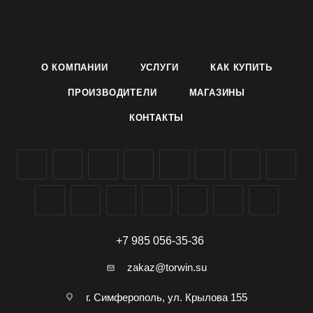
конусовидные, оранжевого цвета. При правильном уходе
плоды сохраняются на растении в течении 2-3-х месяцев.
Назначение: Декоративное, оригинальное украшение
кухонного подоконника.
О КОМПАНИИ
УСЛУГИ
КАК КУПИТЬ
Семена декоративного перца сорта Маленький мук
производителя Агроуспех ТД Летто (Letto) можно заказать и
ПРОИЗВОДИТЕЛИ
МАГАЗИНЫ
купить оптом в Симферополе, Крыму, доставка по всей
КОНТАКТЫ
России.
+7 985 056-35-36
zakaz@torwin.su
г. Симферополь, ул. Крылова 155