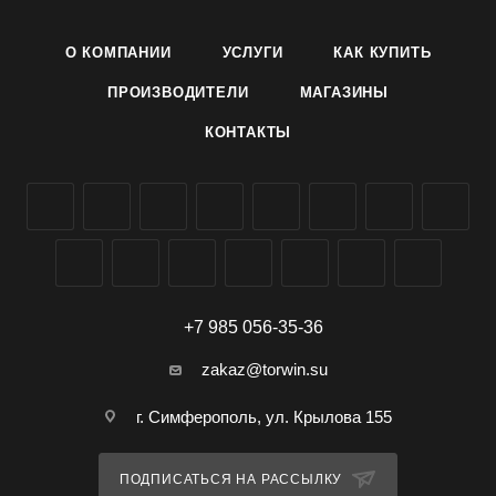
- размер колодки 140х38 мм
О КОМПАНИИ
УСЛУГИ
КАК КУПИТЬ
- применяется для бережного ухода за одеждой
ПРОИЗВОДИТЕЛИ
МАГАЗИНЫ
КОНТАКТЫ
- достаточно большая, удобная в пользовании
- можно купить оптом в Симферополе и Крыму
+7 985 056-35-36
zakaz@torwin.su
г. Симферополь, ул. Крылова 155
ПОДПИСАТЬСЯ НА РАССЫЛКУ