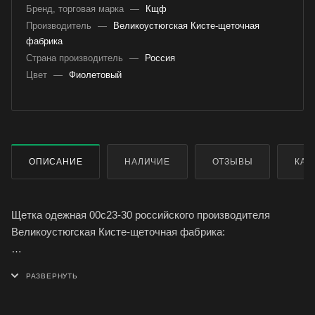
Бренд, торговая марка
—
Кщф
Производитель
—
Великоустюгская Кисте-щеточная
фабрика
Страна производитель
—
Россия
Цвет
—
Фиолетовый
ОПИСАНИЕ
НАЛИЧИЕ
ОТЗЫВЫ
КАК
Щетка одежная 00с23-30 российского производителя
Великоустюгская Кисте-щеточная фабрика:
- изготовлена из натуральной щетины
- колодка лакированная из натурального дерева (береза)