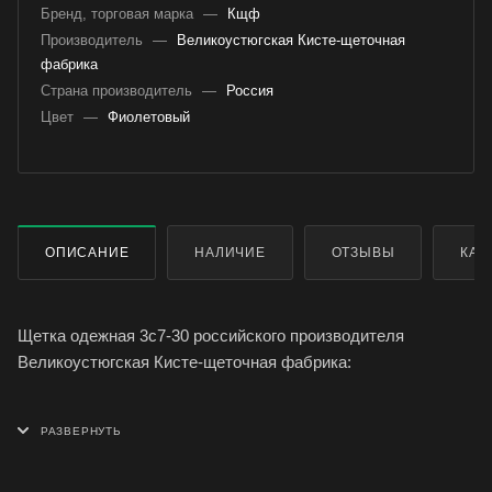
Бренд, торговая марка
—
Кщф
Производитель
—
Великоустюгская Кисте-щеточная
фабрика
Страна производитель
—
Россия
Цвет
—
Фиолетовый
ОПИСАНИЕ
НАЛИЧИЕ
ОТЗЫВЫ
КАК
Щетка одежная 3с7-30 российского производителя
Великоустюгская Кисте-щеточная фабрика:
- изготовлена из синтетической щетины
- колодка из натурального лакированного дерева (береза)