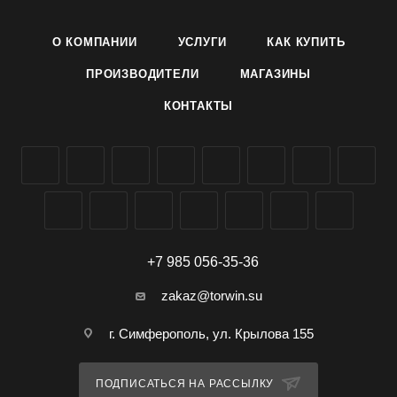
- на поверхности колодки нанесен узор с помощью
О КОМПАНИИ
УСЛУГИ
КАК КУПИТЬ
тиснения
ПРОИЗВОДИТЕЛИ
МАГАЗИНЫ
- используется для чистки одежды от различных
КОНТАКТЫ
загрязнений
- возможно приобрести в качестве практичного подарка
- продажа оптом в Симферополе и Крыму
+7 985 056-35-36
zakaz@torwin.su
г. Симферополь, ул. Крылова 155
ПОДПИСАТЬСЯ НА РАССЫЛКУ