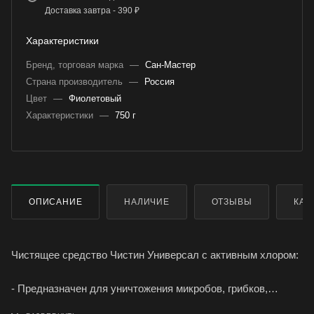
Доставка завтра - 390 ₽
Характеристики
Бренд, торговая марка
—
Сан-Мастер
Страна производитель
—
Россия
Цвет
—
Фиолетовый
Характеристики
—
750 г
ОПИСАНИЕ
НАЛИЧИЕ
ОТЗЫВЫ
КАК
Чистящее средство Чистин Универсал с активным хлором:
- Предназначен для уничтожения микробов, грибков,
неприятных запахов в туалете и ванной комнате.