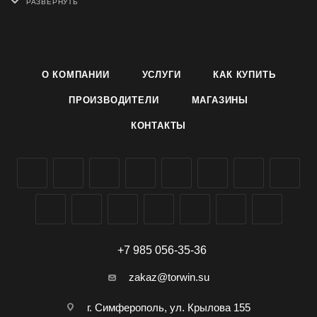
- Применяется для чистки и антимикробной обработки
раковин, ванн, душевых кабин, унитазов, профилактики
засоров, канализационных стоков.
О КОМПАНИИ
УСЛУГИ
КАК КУПИТЬ
- Используется для мытья кухонных плит, любых твердых
ПРОИЗВОДИТЕЛИ
МАГАЗИНЫ
моющихся напольных покрытий.
КОНТАКТЫ
- Выпускается в виде активной жидкости без отдушек,
флакон 750 мл с дозатором типа "утёнок".
+7 985 056-35-36
zakaz@torwin.su
г. Симферополь, ул. Крылова 155