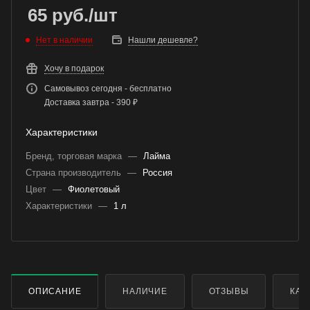
65
руб.
/шт
Нет в наличии
Нашли дешевле?
Хочу в подарок
Самовывоз сегодня - бесплатно
Доставка завтра - 390 ₽
Характеристики
Бренд, торговая марка
—
Лайма
Страна производитель
—
Россия
Цвет
—
Фиолетовый
Характеристики
—
1 л
ОПИСАНИЕ
НАЛИЧИЕ
ОТЗЫВЫ
КАК