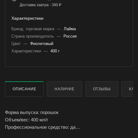
Доставка завтра - 390 ₽
Характеристики
Бренд, торговая марка
—
Лайма
Страна производитель
—
Россия
Цвет
—
Фиолетовый
Характеристики
—
400 г
ОПИСАНИЕ
НАЛИЧИЕ
ОТЗЫВЫ
КАК
Форма выпуска: порошок
Объем/вес: 400 мл/г
Профессиональное средство: да
Эффект от использования: очищение поверхности,