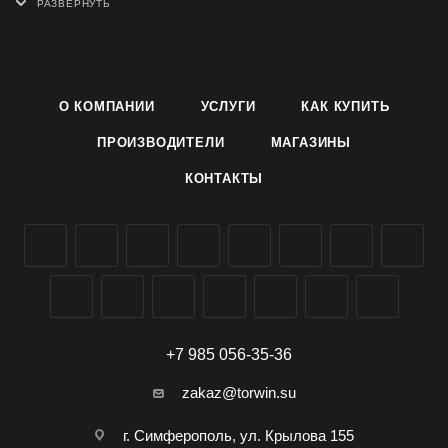
придает очищаемой поверхности свежий аромат.
Состав: не более 5% амфотерные ПАВ, отдушка;
природный молотый мрамор, сода, сульфат натрия,
О КОМПАНИИ
УСЛУГИ
КАК КУПИТЬ
краситель.
ПРОИЗВОДИТЕЛИ
МАГАЗИНЫ
Характеристики
КОНТАКТЫ
Форма выпуска: порошок
Объем/вес: 480 мл/г
Эффект от использования: очищение поверхности,
удаление жира и въевшейся грязи, удаление запаха
Подходит для поверхностей: акрил, кафель, фаянс, хром,
эмаль
Отдушка: фруктовая
Дозатор: классический
+7 985 056-35-36
Упаковка: банка
zakaz@torwin.su
Вес: 0.5390 кг.
Объем: 0.0009 м3.
г. Симферополь, ул. Крылова 155
Артикул производителя: 2414453.