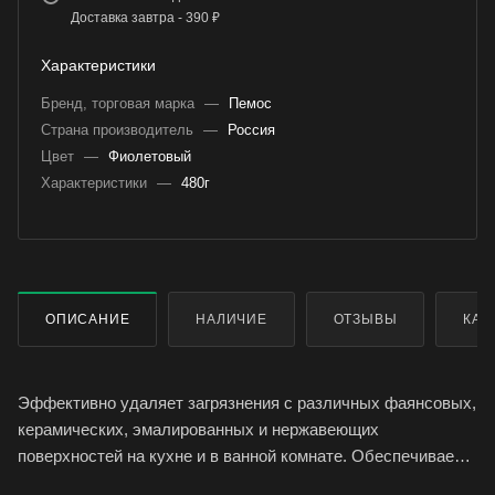
Доставка завтра - 390 ₽
Характеристики
Бренд, торговая марка
—
Пемос
Страна производитель
—
Россия
Цвет
—
Фиолетовый
Характеристики
—
480г
ОПИСАНИЕ
НАЛИЧИЕ
ОТЗЫВЫ
КАК
Эффективно удаляет загрязнения с различных фаянсовых,
керамических, эмалированных и нержавеющих
поверхностей на кухне и в ванной комнате. Обеспечивает
гигиеническую чистоту. Устраняет неприятные запахи и