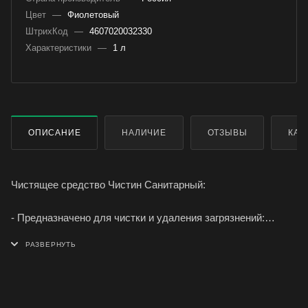
Цвет
—
Фиолетовый
ШтрихКод
—
4607020032330
Характеристики
—
1 л
ОПИСАНИЕ
НАЛИЧИЕ
ОТЗЫВЫ
КАК
Чистящее средство Чистин Санитарный:
- Предназначено для чистки и удаления загрязнений:
ржавчины, мыльных осадков и подтеков с унитазов,
кафеля, фаянсовых поверхностей, сантехнического
оборудования.
- Применяется для мытья твердых поверхностей в туалете