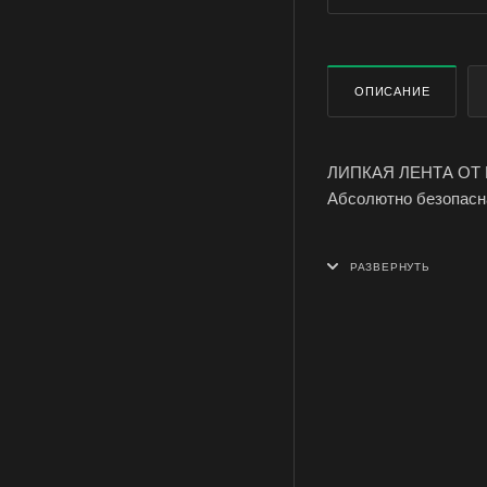
ОПИСАНИЕ
ЛИПКАЯ ЛЕНТА ОТ
Абсолютно безопасна
Состав, нанесенный 
использоваться в л
на основу нанесена 
насекомые садятся н
могут, намертво при
Клейкая лента для м
извлечения из тубы.
ИНСТРУКЦИЯ ПО 