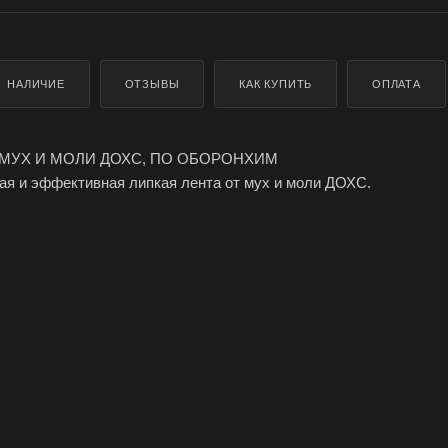
НАЛИЧИЕ
ОТЗЫВЫ
КАК КУПИТЬ
ОПЛАТА
 МУХ И МОЛИ ДОХС, ПО ОБОРОНХИМ
я и эффективная липкая лента от мух и моли ДОХС.
на специальную бумагу, не содержит ядов, поэтому без опасени
юбых помещениях. Отлов насекомых происходит механическим 
клеевая смесь с приманками;
а ловушку в надежде полакомиться чем-то вкусным, а взлететь
клеивалась к поверхности.
ух долго не высыхает и может использоваться не менее 30 дней
ПРИМЕНЕНИЮ ЛЕНТЫ ДЛЯ ЛОВЛИ НАСЕКОМЫХ