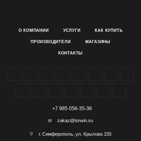
ярко-красная, мякоть нежная, фиолетово-красная и светло-
бордовая. Лежкость корнеплодов при зимнем хранении до
98%. Сорт холодостойкий, засухоустойчивый.
Условия выращивания указаны на упаковке.
О КОМПАНИИ
УСЛУГИ
КАК КУПИТЬ
Семена свеклы сорта Кубанская борщевая 43
производителя Агроуспех ТД Летто (Letto) можно заказать и
ПРОИЗВОДИТЕЛИ
МАГАЗИНЫ
купить оптом в Симферополе, Крыму, доставка по России.
КОНТАКТЫ
+7 985 056-35-36
zakaz@torwin.su
г. Симферополь, ул. Крылова 155