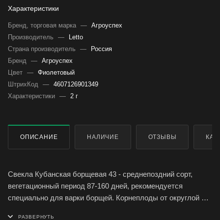
Характеристики
Бренд, торговая марка
—
Агроуспех
Производитель
—
Letto
Страна производитель
—
Россия
Бренд
—
Агроуспех
Цвет
—
Фиолетовый
ШтрихКод
—
4607126901349
Характеристики
—
2 г
ОПИСАНИЕ
НАЛИЧИЕ
ОТЗЫВЫ
КАК
Свекла Кубанская борщевая 43 - среднепоздний сорт,
вегетационный период 87-160 дней, рекомендуется
специально для варки борщей. Корнеплоды от округлой до
овальной формы, масса 200-500 г. Кожица