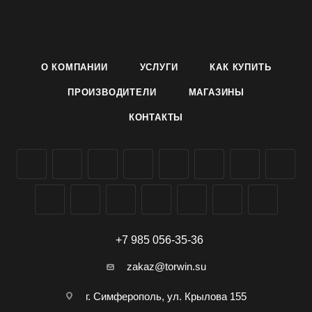
листа.
Плоды очень крупные, весом 850-900 г. Окраска зрелого
томата ярко-желтая. Вкусовые качества отличные.
Семена желтого томата сорта Гигант лимонный
О КОМПАНИИ
УСЛУГИ
КАК КУПИТЬ
производителя Агроуспех ТД Летто (Letto) можно заказать и
купить оптом в Симферополе, Крыму, доставка по всей
ПРОИЗВОДИТЕЛИ
МАГАЗИНЫ
России.
КОНТАКТЫ
+7 985 056-35-36
zakaz@torwin.su
г. Симферополь, ул. Крылова 155