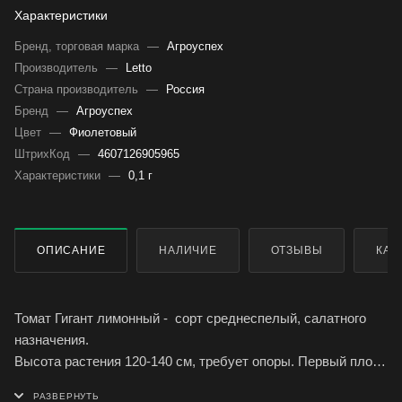
Характеристики
Бренд, торговая марка
—
Агроуспех
Производитель
—
Letto
Страна производитель
—
Россия
Бренд
—
Агроуспех
Цвет
—
Фиолетовый
ШтрихКод
—
4607126905965
Характеристики
—
0,1 г
ОПИСАНИЕ
НАЛИЧИЕ
ОТЗЫВЫ
КАК
Томат Гигант лимонный - сорт среднеспелый, салатного
назначения.
Высота растения 120-140 см, требует опоры. Первый плод
закладывается над 7-9 листом, последующие через 2-3