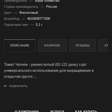
Производитель
—
Ваше хозяйство
Страна производитель
—
Россия
Цвет
—
Фиолетовый
ШтрихКод
—
4610008777406
Характеристики
—
0,1 г
ОПИСАНИЕ
НАЛИЧИЕ
ОТЗЫВЫ
КАК
Томат Челнок - раннеспелый (82-121 день) сорт
универсального использования для выращивания в
открытом грунте.
Растение штамбовое, высотой 40-45 см, не требует
пасынкования и подвязки. Плод удлиненно-овальный,
гладкий, красный, массой 23-55 г.
Ценность сорта: компактность, холодостойкость,
стабильная урожайность, длительный период
О КОМПАНИИ
УСЛУГИ
КАК КУПИТЬ