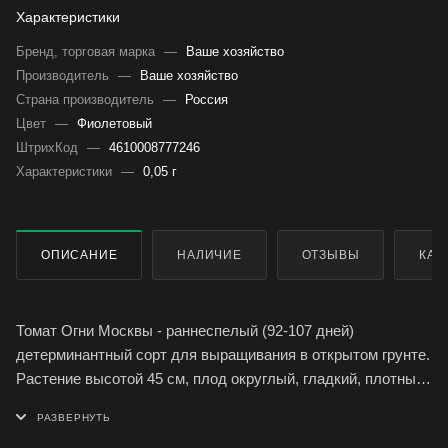
Характеристики
Бренд, торговая марка
—
Ваше хозяйство
Производитель
—
Ваше хозяйство
Страна производитель
—
Россия
Цвет
—
Фиолетовый
ШтрихКод
—
4610008777246
Характеристики
—
0,05 г
ОПИСАНИЕ
НАЛИЧИЕ
ОТЗЫВЫ
КАК
Томат Огни Москвы - раннеспелый (92-107 дней)
детерминантный сорт для выращивания в открытом грунте.
Растение высотой 45 см, плод округлый, гладкий, плотный,
красный, массой 103-105 г.
Ценность сорта: засухо- и стрессоустойчивость,