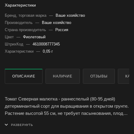
Характеристики
Бренд, торговая марка
—
Ваше хозяйство
Производитель
—
Ваше хозяйство
Страна производитель
—
Россия
Цвет
—
Фиолетовый
ШтрихКод
—
4610008777345
Характеристики
—
0,05 г
ОПИСАНИЕ
НАЛИЧИЕ
ОТЗЫВЫ
КАК
Томат Северная малютка - раннеспелый (80-95 дней)
детерминантный сорт для выращивания в открытом грунте.
Растение высотой 55 см, не требует пасынкования, плод
округлый, гладкий, плотный, красный, массой 45-60 г.
Используется для засолки и консервирования.