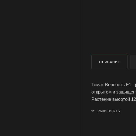
ОПИСАНИЕ
Томат Верность F1 -
открытом и защищенн
Растение высотой 120
мясистая, масса плод
Ценность сорта: не 
жаростойкость, усто
и болезням.
Посев на рассаду в 