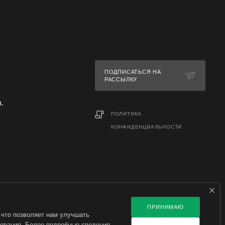
еменные
я в
 раз за
тервалом
ть и
ПОДПИСАТЬСЯ НА
РАССЫЛКУ
л.
ПОЛИТИКА
КОНФИДЕНЦИАЛЬНОСТИ
ПРИНИМАЮ
 что позволяет нам улучшать
зования. Более подробные сведения