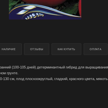
НАЛИЧИЕ
ОТЗЫВЫ
КАК КУПИТЬ
ОПЛАТА
 ранний (100-105 дней) детерминантный гибрид для выращивания
ом грунте.
-130 см, плод плоскоокруглый, гладкий, красного цвета, мякоть
а 200-210 г.
требует пасынкования, обильное и продолжительное плодоноше
йчивость к растрескиванию плодов, неблагоприятным погодным
марте на глубину 1–1,5 см. Пикировка сеянцев проводится в фаз