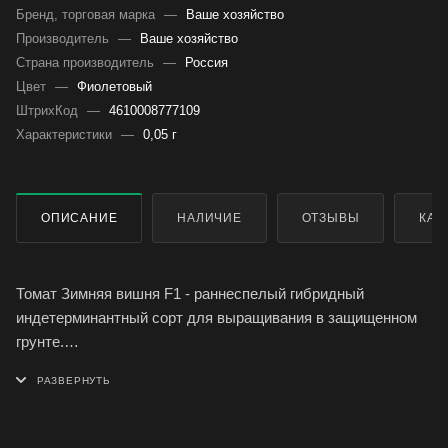
Бренд, торговая марка
—
Ваше хозяйство
Производитель
—
Ваше хозяйство
Страна производитель
—
Россия
Цвет
—
Фиолетовый
ШтрихКод
—
4610008777109
Характеристики
—
0,05 г
ОПИСАНИЕ
НАЛИЧИЕ
ОТЗЫВЫ
КАК
Томат Зимняя вишня F1 - раннеспелый гибридный
индетерминантный сорт для выращивания в защищенном
грунте.
Плод округлый, гладкий, красный, плотный, массой 30 г.
Идеален для консервирования.
Ценность сорта: высокая урожайность, отличный вкус,
пригодность для цельноплодного консервирования,