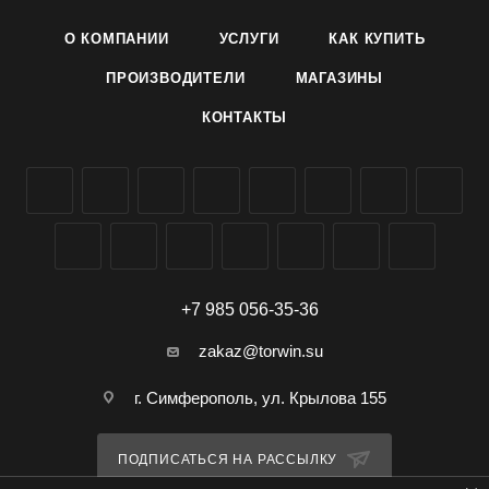
устойчивость к болезням.
О КОМПАНИИ
УСЛУГИ
КАК КУПИТЬ
Выращивание. Посев на рассаду в марте на глубину 1–1,5
см. Пикировка сеянцев проводится в фазе первых
ПРОИЗВОДИТЕЛИ
МАГАЗИНЫ
настоящих листьев. В отапливаемые теплицы рассаду
КОНТАКТЫ
высаживают в апреле, во временные пленочные укрытия -
в мае по схеме 70 x 40 см. Посадка в открытый грунт
проводится в возрасте 50 дней. Полив редкий, но обильный
под корень, подкормки необходимы до 5 раз за сезон.
Нуждается в окучивании, рыхлении, и 3-х разовой
обработке от фитофтороза с интервалом 10 дней. При
необходимости применяют средства от болезней и
вредителей.
+7 985 056-35-36
Семена томата сорта Зимняя вишня F1 производителя
zakaz@torwin.su
Ваше хозяйство (ВХ) можно заказать и купить оптом в
Симферополе, Крыму, доставка по РФ.
г. Симферополь, ул. Крылова 155
ПОДПИСАТЬСЯ НА РАССЫЛКУ