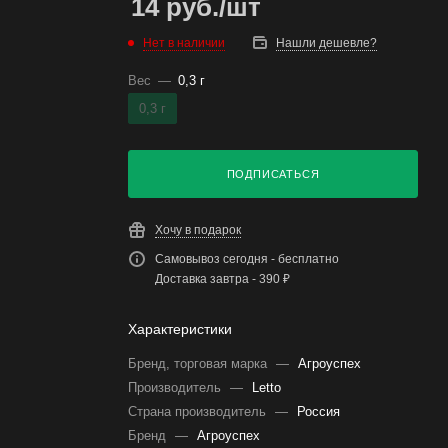
14
руб.
/шт
Нет в наличии
Нашли дешевле?
Вес
—
0,3 г
0,3 г
ПОДПИСАТЬСЯ
Хочу в подарок
Самовывоз сегодня - бесплатно
Доставка завтра - 390 ₽
Характеристики
Бренд, торговая марка
—
Агроуспех
Производитель
—
Letto
Страна производитель
—
Россия
Бренд
—
Агроуспех