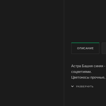
ОПИСАНИЕ
Астра Башня синяя 
соцветиями.
Цветоносы прочные, 
загнутыми в середин
Сохраняет декоратив
срезку в осенние бук
Условия выращивания
Семена однолетника 