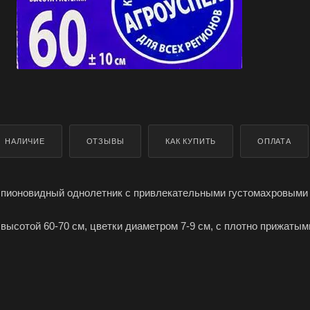
НАЛИЧИЕ
ОТЗЫВЫ
КАК КУПИТЬ
ОПЛАТА
- пионовидный однолетник с привлекательными густомахровыми
высотой 60-70 см, цветки диаметром 7-9 см, с плотно прижатым
у лепестками, синей ограски.
ность длительное время, используется для цветочных оранжир
еты.
 указаны на упаковке.
Астра Башня синяя производителя Агроуспех ТД Летто (Letto) 