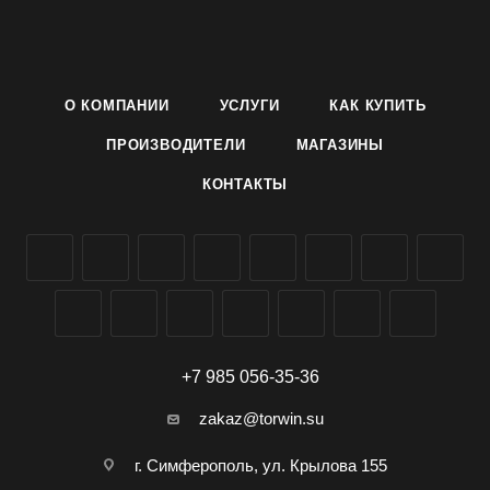
прочные, густо облиственные, до 15 см длиной. Соцветия
плоскоокруглые, черепитчатые, густомахровые, не
поникающие, 8-9 см в диаметре. Язычковые цветки до 3 см
длиной, отогнутые наружу и черепитчато перекрывающие
О КОМПАНИИ
УСЛУГИ
КАК КУПИТЬ
друг друга.
Используются в обсадке и как горшечная культура,
ПРОИЗВОДИТЕЛИ
МАГАЗИНЫ
украсит клумбу или балкон, цветет с августа до глубокой
КОНТАКТЫ
осени.
В продаже Астра Крестелла смесь, нежно-розовая и
голубая.
Семена однолетника Астра Крестелла различных окрасок
производителя Агроуспех ТД Летто (Letto) можно заказать и
купить оптом в Симферополе, Крыму, доставка по всей
России.
+7 985 056-35-36
zakaz@torwin.su
г. Симферополь, ул. Крылова 155