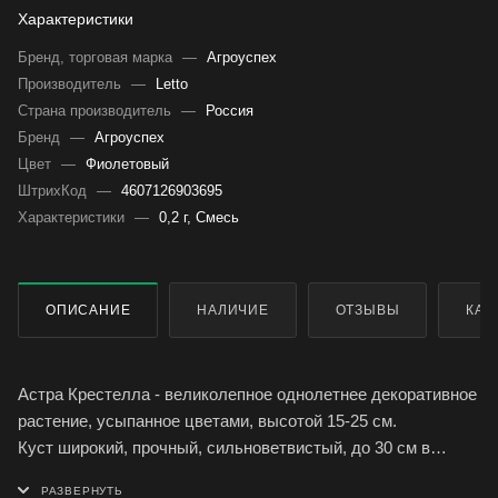
Характеристики
Бренд, торговая марка
—
Агроуспех
Производитель
—
Letto
Страна производитель
—
Россия
Бренд
—
Агроуспех
Цвет
—
Фиолетовый
ШтрихКод
—
4607126903695
Характеристики
—
0,2 г, Смесь
ОПИСАНИЕ
НАЛИЧИЕ
ОТЗЫВЫ
КАК
Астра Крестелла - великолепное однолетнее декоративное
растение, усыпанное цветами, высотой 15-25 см.
Куст широкий, прочный, сильноветвистый, до 30 см в
поперечнике, несет 10-12 цветущих соцветий. Цветоносы