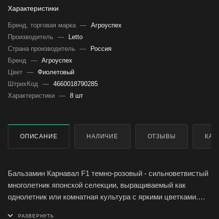
Характеристики
Бренд, торговая марка
—
Агроуспех
Производитель
—
Letto
Страна производитель
—
Россия
Бренд
—
Агроуспех
Цвет
—
Фиолетовый
ШтрихКод
—
4660018790285
Характеристики
—
8 шт
ОПИСАНИЕ
НАЛИЧИЕ
ОТЗЫВЫ
КАК
Бальзамин Карнавал F1 темно-розовый - сильноветвистый
многолетник японской селекции, выращиваемый как
однолетник или комнатная культура с яркими цветками.
Растение компактное, высотой 20-25 см, диаметром 25-30