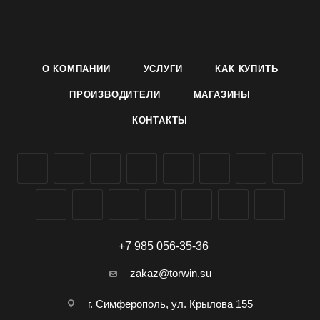
см, цветки диаметром 5 см, темно-розовые,
обильноцветущие.
Ценность сорта: Хорошо растет в полутени; дает обильное
цветение; устойчив к жаркому и холодному климату;
О КОМПАНИИ
УСЛУГИ
КАК КУПИТЬ
превосходно смотрится на клумбах, в кашпо, контейнерах
и цветниках.
ПРОИЗВОДИТЕЛИ
МАГАЗИНЫ
Условия выращивания указаны на упаковке.
КОНТАКТЫ
Семена многолетника Бальзамин Карнавал темно-розовый
производителя Агроуспех ТД Летто (Letto) можно заказать и
купить оптом в Симферополе, Крыму, доставка по всей
России.
+7 985 056-35-36
zakaz@torwin.su
г. Симферополь, ул. Крылова 155