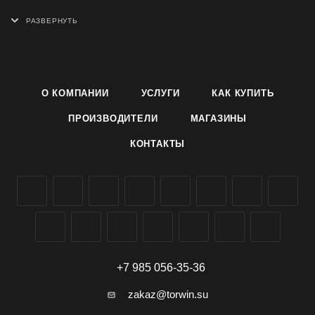
диаметром до 15 см, яркими, язычковыми соцветиями.
Используется для групповой посадки и срезки.
Семена однолетника Георгина сорт Кактусовидная смесь
производителя Агроуспех ТД Летто (Letto) можно заказать и
купить оптом в Симферополе, Крыму, доставка по всей
О КОМПАНИИ
УСЛУГИ
КАК КУПИТЬ
России.
ПРОИЗВОДИТЕЛИ
МАГАЗИНЫ
КОНТАКТЫ
+7 985 056-35-36
zakaz@torwin.su