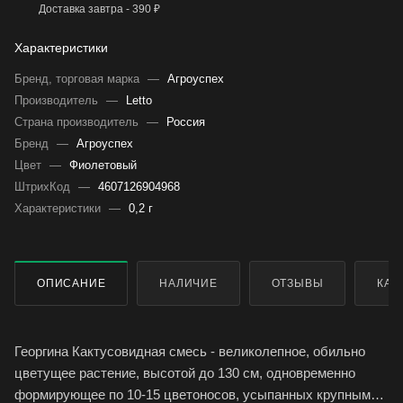
Доставка завтра - 390 ₽
Характеристики
Бренд, торговая марка
—
Агроуспех
Производитель
—
Letto
Страна производитель
—
Россия
Бренд
—
Агроуспех
Цвет
—
Фиолетовый
ШтрихКод
—
4607126904968
Характеристики
—
0,2 г
ОПИСАНИЕ
НАЛИЧИЕ
ОТЗЫВЫ
КАК
Георгина Кактусовидная смесь - великолепное, обильно
цветущее растение, высотой до 130 см, одновременно
формирующее по 10-15 цветоносов, усыпанных крупными,