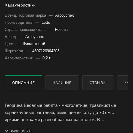
Характеристики
Бренд, торговая марка
—
Агроуспех
Производитель
—
Letto
Страна производитель
—
Россия
Бренд
—
Агроуспех
Цвет
—
Фиолетовый
ШтрихКод
—
4607126904203
Характеристики
—
0,2 г
ОПИСАНИЕ
НАЛИЧИЕ
ОТЗЫВЫ
КАК
Георгина Веселые ребята - многолетние, травянистые
корнеклубные растения, имеющие высоту до 70 см с
яркими цветками разнообразных расцветок. В
климатических условиях средней полосы России сорт