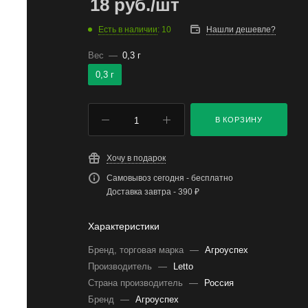
18
руб.
/шт
Есть в наличии
: 10
Нашли дешевле?
Вес
—
0,3 г
0,3 г
В КОРЗИНУ
Хочу в подарок
Самовывоз сегодня - бесплатно
Доставка завтра - 390 ₽
Характеристики
Бренд, торговая марка
—
Агроуспех
Производитель
—
Letto
Страна производитель
—
Россия
Бренд
—
Агроуспех