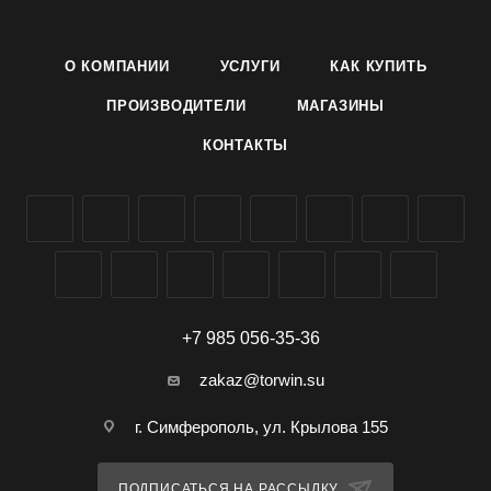
в воде, сохраняя яркость окраски.
Выращивание: Посев производят в открытый грунт. Перед
О КОМПАНИИ
УСЛУГИ
КАК КУПИТЬ
посадкой семена желательно замочить. Всходы
появляются на 10-15 день. Посевы прореживают, оставляя
ПРОИЗВОДИТЕЛИ
МАГАЗИНЫ
расстояние между растениями 25-35 см. Хорошо растет на
КОНТАКТЫ
солнечных участках с рыхлой, глубоко обработан-
ной питательной почвой. Цветение обильное и
продолжается с июля до заморозков. Количество семян в 1
г - 120 - 200 шт..
+7 985 056-35-36
zakaz@torwin.su
г. Симферополь, ул. Крылова 155
ПОДПИСАТЬСЯ НА РАССЫЛКУ