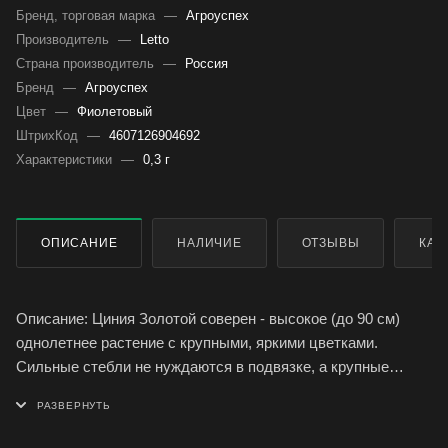
Бренд, торговая марка
—
Агроуспех
Производитель
—
Letto
Страна производитель
—
Россия
Бренд
—
Агроуспех
Цвет
—
Фиолетовый
ШтрихКод
—
4607126904692
Характеристики
—
0,3 г
ОПИСАНИЕ
НАЛИЧИЕ
ОТЗЫВЫ
КАК
Описание: Циния Золотой соверен - высокое (до 90 см)
однолетнее растение с крупными, яркими цветками.
Сильные стебли не нуждаются в подвязке, а крупные
махровые цветы ярко-желтого цвета, диаметром до 15 см,
выглядят очень эффектно. Каждый цветок держится на
растении долго, до 35 дней. Срезанные цветы долго стоят