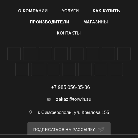
О КОМПАНИИ
УСЛУГИ
КАК КУПИТЬ
Используется для оформления переднего края бордюров,
рабаток, клумб.
ПРОИЗВОДИТЕЛИ
МАГАЗИНЫ
КОНТАКТЫ
Выращивание. Посев на рассаду в апреле-мае на глубину
0,5 см, всходы появляются на 7-14-й день. Густые посевы
прореживают, оставляя растения на расстоянии 20 см. В
открытый грунт рассаду высаживают после заморозков,
сохраняя земляной ком, на расстоянии 20-25 см.
Дальнейший уход заключается в регулярных поливах,
рыхлениях и подкормках.
+7 985 056-35-36
zakaz@torwin.su
г. Симферополь, ул. Крылова 155
ПОДПИСАТЬСЯ НА РАССЫЛКУ