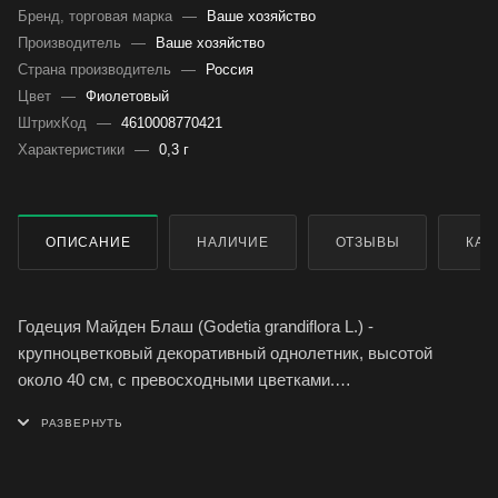
Бренд, торговая марка
—
Ваше хозяйство
Производитель
—
Ваше хозяйство
Страна производитель
—
Россия
Цвет
—
Фиолетовый
ШтрихКод
—
4610008770421
Характеристики
—
0,3 г
ОПИСАНИЕ
НАЛИЧИЕ
ОТЗЫВЫ
КАК
Годеция Майден Блаш (Godetia grandiflora L.) -
крупноцветковый декоративный однолетник, высотой
около 40 см, с превосходными цветками.
Цветки крупные, диаметром 5-8 см, розового цвета, с
волнистыми краями. Цветет обильно с июля по октябрь,
предпочитая солнечные места.