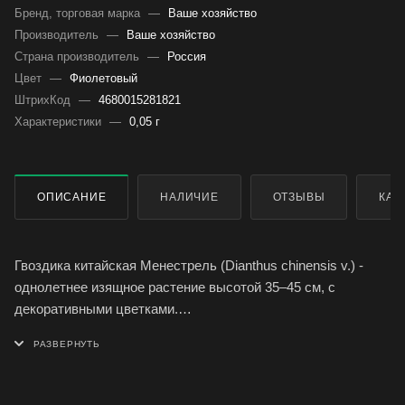
Бренд, торговая марка
—
Ваше хозяйство
Производитель
—
Ваше хозяйство
Страна производитель
—
Россия
Цвет
—
Фиолетовый
ШтрихКод
—
4680015281821
Характеристики
—
0,05 г
ОПИСАНИЕ
НАЛИЧИЕ
ОТЗЫВЫ
КАК
Гвоздика китайская Менестрель (Dianthus chinensis v.) -
однолетнее изящное растение высотой 35–45 см, с
декоративными цветками.
Растение из побегов образует плотную подушку, цветки
темные, почти черные с белой окантовкой, собраны в
махровые соцветия диаметром 4–5 см, обладают приятным