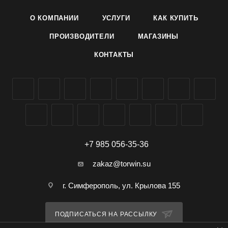
О КОМПАНИИ
УСЛУГИ
КАК КУПИТЬ
Цветет с июля до заморозков, любит солнечные места.
Используется для вертикального озеленения беседок,
ПРОИЗВОДИТЕЛИ
МАГАЗИНЫ
балконов, оград.
КОНТАКТЫ
Выращивание. Посев на рассаду в конце февраля и марте.
Всходы появляются через 10-15 дней. Сеянцы в стадии
одного настоящего листа пикируют по одному в горшок. В
открытый грунт высаживают в конце мая - начале июня на
расстоянии 70-100 см. Для опоры ставят колышки.
Дальнейший уход заключается в своевременных поливах,
рыхлениях и подкормках.
+7 985 056-35-36
zakaz@torwin.su
г. Симферополь, ул. Крылова 155
ПОДПИСАТЬСЯ НА РАССЫЛКУ