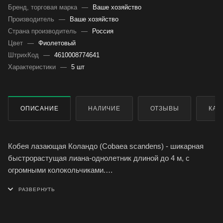
Бренд, торговая марка
—
Ваше хозяйство
Производитель
—
Ваше хозяйство
Страна производитель
—
Россия
Цвет
—
Фиолетовый
ШтрихКод
—
4610008774641
Характеристики
—
5 шт
ОПИСАНИЕ
НАЛИЧИЕ
ОТЗЫВЫ
КАК
Кобея лазающая Коландо (Cobaea scandens) - шикарная
быстрорастущая лиана-однолетник длиной до 4 м, с
огромными колокольчиками.
Листья крупные, перистые, цветки сине-фиолетовые,
диаметром 7-8 см, с длинными тычинками и пестиком,
выходящими наружу.