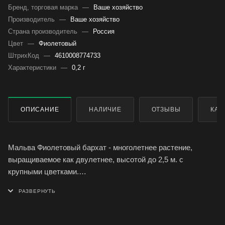
Бренд, торговая марка
—
Ваше хозяйство
Производитель
—
Ваше хозяйство
Страна производитель
—
Россия
Цвет
—
Фиолетовый
ШтрихКод
—
4610008774733
Характеристики
—
0,2 г
ОПИСАНИЕ
НАЛИЧИЕ
ОТЗЫВЫ
КАК
Мальва Фиолетовый бархат - многолетнее растение,
выращиваемое как двулетнее, высотой до 2,5 м. с
крупными цветками.
Цветки махровые, диаметром 8-12 см, фиолетовой окраски,
собраны в крупное эффектное соцветие-кисть.