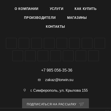
Используют для вертикального озеленения и как
О КОМПАНИИ
УСЛУГИ
КАК КУПИТЬ
ампельное растение.
ПРОИЗВОДИТЕЛИ
МАГАЗИНЫ
Выращивание. Семена замачивают на сутки, посев на
КОНТАКТЫ
рассаду в апреле на глубину 2 см, по 2-3 шт. Всходы
появляются через 10-14 дней. В грунт высаживают в конце
мая – начале июня, не нарушая земляной ком, на
расстоянии 20-30 см. Посев в открытый грунт проводят в
мае по 3-4 штук в лунку. Дальнейший уход заключается в
своевременных поливах, рыхлениях и подкормках.
+7 985 056-35-36
zakaz@torwin.su
г. Симферополь, ул. Крылова 155
ПОДПИСАТЬСЯ НА РАССЫЛКУ