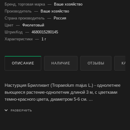
Бренд, торговая марка
—
Ваше хозяйство
Производитель
—
Ваше хозяйство
Страна производитель
—
Россия
Цвет
—
Фиолетовый
ШтрихКод
—
4680015280145
Характеристики
—
1 г
ОПИСАНИЕ
НАЛИЧИЕ
ОТЗЫВЫ
КАК
Настурция Бриллиант (Tropaeolum majus L.) - однолетнее
вьющееся растение-однолетник длиной 3 м, с цветками
темно-красного цвета, диаметром 5-6 см.
Цветет обильно с июня до заморозков, предпочитая
солнечные или слегка затененные места.