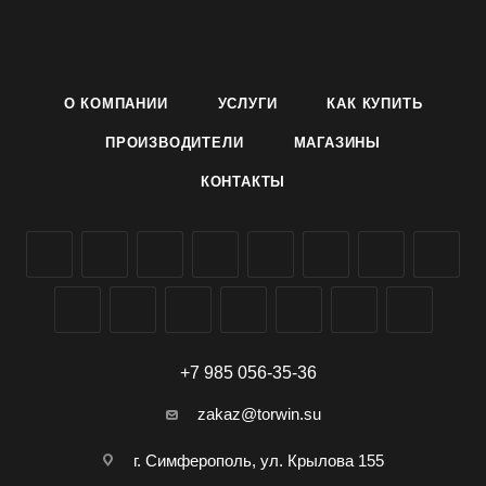
балконов, групповых композиций.
Цветы диаметром 7-10 см, красных, розовых и малиновых
оттенков. Цветет с июня до заморозков.
Ценность: привлекательный внешний вид, свето- и
О КОМПАНИИ
УСЛУГИ
КАК КУПИТЬ
теплолюбивое, засухоустойчивое, хорошая устойчивость к
неблагоприятным погодным условиям, болезням и
ПРОИЗВОДИТЕЛИ
МАГАЗИНЫ
вредителям.
КОНТАКТЫ
Выращивание: Посев на рассаду в марте, семена слегка
вдавливают в почву, не присыпая землей. Всходы
появляются на 14–20 день. Пикируют в фазе 2-х настоящих
листьев, высаживают в открытый грунт в мае.
Последующий уход заключается в своевременных
поливах, рыхлениях и подкормках.
+7 985 056-35-36
zakaz@torwin.su
г. Симферополь, ул. Крылова 155