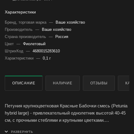
Характеристики
Бренд, торговая марка
—
Ваше хозяйство
Производитель
—
Ваше хозяйство
Страна производитель
—
Россия
Цвет
—
Фиолетовый
ШтрихКод
—
4680015283610
Характеристики
—
0,1 г
ОПИСАНИЕ
НАЛИЧИЕ
ОТЗЫВЫ
КАК
Петуния крупноцветковая Красные Бабочки смесь (Petunia
hybrid large) - привлекательный однолетник высотой 40-45
см, с прочными стеблями и крупными цветками.
Используется для оформления клумб, бордюров, рабаток,