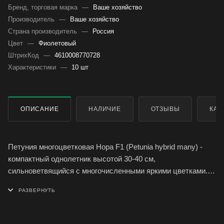
Бренд, торговая марка
—
Ваше хозяйство
Производитель
—
Ваше хозяйство
Страна производитель
—
Россия
Цвет
—
Фиолетовый
ШтрихКод
—
4610008770728
Характеристики
—
10 шт
ОПИСАНИЕ
НАЛИЧИЕ
ОТЗЫВЫ
КАК
Петуния многоцветковая Нора F1 (Petunia hybrid many) -
компактный однолетник высотой 30-40 см,
сильноветвящийся с многочисленными яркими цветками.
Используется для оформления клумб, бордюров, рабаток,
а также великолепно смотрится в балконных ящиках и
подвесных кашпо.
Цветки диаметром 5,5-6,5 см, воронковидные, светло-