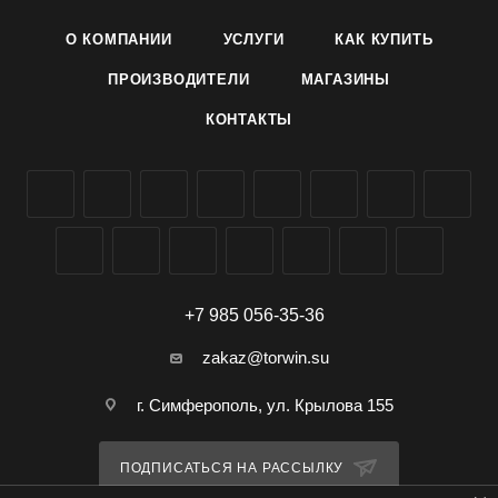
фиолетовые с темно-фиолетовыми прожилками в центре.
О КОМПАНИИ
УСЛУГИ
КАК КУПИТЬ
Цветет обильно и продолжительно с июня до заморозков.
Ценность: привлекательный внешний вид, светолюбивое,
ПРОИЗВОДИТЕЛИ
МАГАЗИНЫ
засухоустойчивое, отличается хорошей устойчивостью к
КОНТАКТЫ
неблагоприятным погодным условиям.
Выращивание: Посев на рассаду в марте, семена слегка
вдавливают в почву, не присыпая землей. Всходы
появляются на 14–20 день. Пикируют в фазе 2-х настоящих
листьев, высаживают в открытый грунт в мае.
Последующий уход заключается в своевременных
поливах, рыхлениях и подкормках.
+7 985 056-35-36
zakaz@torwin.su
г. Симферополь, ул. Крылова 155
ПОДПИСАТЬСЯ НА РАССЫЛКУ