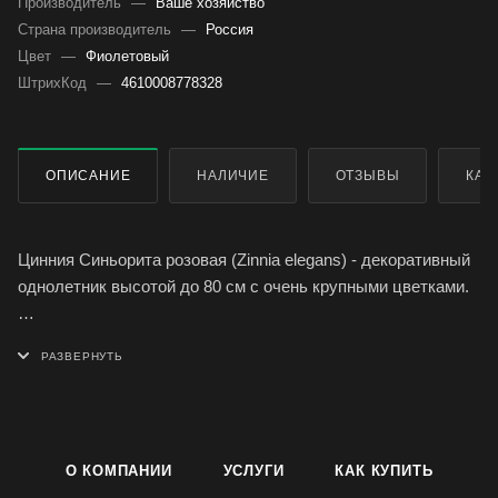
Производитель
—
Ваше хозяйство
Страна производитель
—
Россия
Цвет
—
Фиолетовый
ШтрихКод
—
4610008778328
ОПИСАНИЕ
НАЛИЧИЕ
ОТЗЫВЫ
КАК
Цинния Синьорита розовая (Zinnia elegans) - декоративный
однолетник высотой до 80 см с очень крупными цветками.
Соцветия кактусовидные, махровые, похожие на георгину,
крупные, диаметром до 12 см, сочно-розового цвета.
Цветет обильно с июля по сентябрь, предпочитая
солнечные места, плодородные почвы и обильный полив.
О КОМПАНИИ
УСЛУГИ
КАК КУПИТЬ
Используется: Для посадки группами с многолетниками и