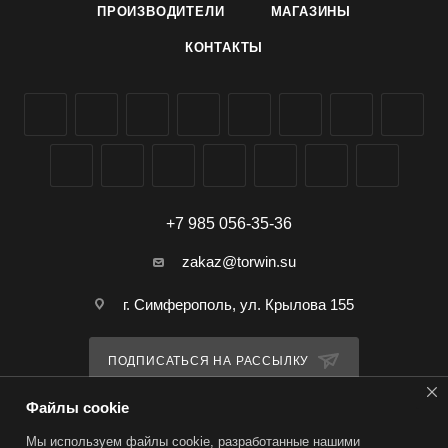
однолетниками, для оформления клумб, рабаток, больших
ПРОИЗВОДИТЕЛИ
МАГАЗИНЫ
площадей, а также для составления букетов.
КОНТАКТЫ
Особенности: Крупноцветковое растение, богатое и
длительное цветение, внликолепные срезочные свойства.
Выращивание: Посев на рассаду в апреле на глубину 1 см.
Всходы появляются через 4-6 дней. Рассаду высаживают в
начале июня, выдерживая расстояние 25-30 см.
Дальнейший уход включает своевременные поливы,
+7 985 056-35-36
рыхления и подкормки.
zakaz@torwin.su
г. Симферополь, ул. Крылова 155
ПОДПИСАТЬСЯ НА РАССЫЛКУ
Файлы cookie
ПОЛИТИКА КОНФИДЕНЦИАЛЬНОСТИ
Мы используем файлы cookie, разработанные нашими