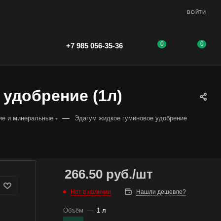
ВОЙТИ
0
0
+7 985 056-35-36
 удобрение (1л)
—
ие и минеральные
Эдагум жидкое гуминовое удобрение
266.50
руб.
/шт
Нет в наличии
Нашли дешевле?
Объём
—
1 л