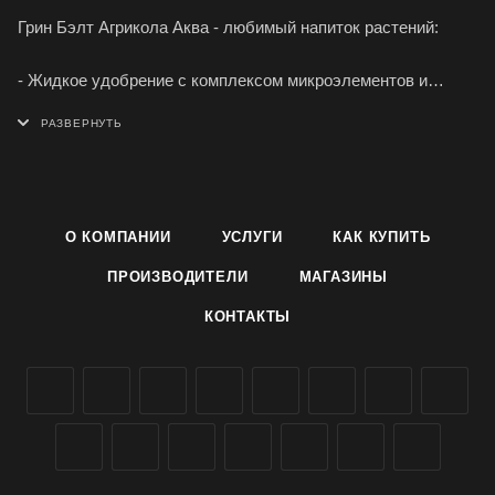
Грин Бэлт Агрикола Аква - любимый напиток растений:
- Жидкое удобрение с комплексом микроэлементов и
гуматов 0,8%
- Предотвращает преждевременное пожелтение листьев у
растений
О КОМПАНИИ
УСЛУГИ
КАК КУПИТЬ
- Повышает устойчивость растения к неблагоприятным
факторам, таким как пересыхание почвенного корма,
ПРОИЗВОДИТЕЛИ
МАГАЗИНЫ
переувлажнения почвы, повышенная сухость воздуха и др.
КОНТАКТЫ
- Защищает растения от появления хлороза и других
инфекционных болезней растений, вызванных недостатком
микроэлементов.