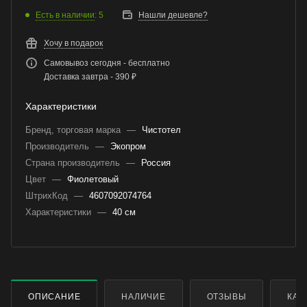
Есть в наличии
: 5
Нашли дешевле?
Хочу в подарок
Самовывоз сегодня - бесплатно
Доставка завтра - 390 ₽
Характеристики
Бренд, торговая марка
—
Чистотел
Производитель
—
Экопром
Страна производитель
—
Россия
Цвет
—
Фиолетовый
ШтрихКод
—
4607092074764
Характеристики
—
40 см
ОПИСАНИЕ
НАЛИЧИЕ
ОТЗЫВЫ
КАК