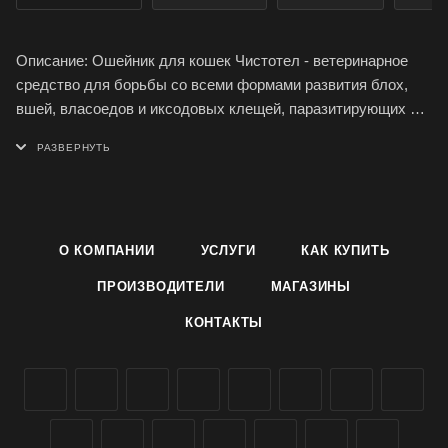
Описание: Ошейник для кошек Чистотел - ветеринарное
средство для борьбы со всеми формами развития блох,
вшей, власоедов и иксодовых клещей, паразитирующих на
кошках, а также защищающее животных от их нападения на
протяжении длительного времени (2-4 месяца
непрерывного ношения).
Форма выпуска: Ошейник Чистотел выполнен в виде
полимерной ленты длиной 35 см с фиксатором.
О КОМПАНИИ
УСЛУГИ
КАК КУПИТЬ
Применение: Ошейник от блох и клещей Чистотел следует
надеть на кошку за 2-3 дня до предполагаемого контакта с
ПРОИЗВОДИТЕЛИ
МАГАЗИНЫ
паразитами, подогнав по размеру так, чтобы между
КОНТАКТЫ
ошейником и шеей животного оставался промежуток 1-1,5
см, зафиксировать с помощью фиксатора, а излишек
отрезать.
Внимание! Нельзя применять ошейник Чистотел в случае
аллергической реакции; котятам моложе 8-недельного
возраста; больным инфекционными болезнями животным;