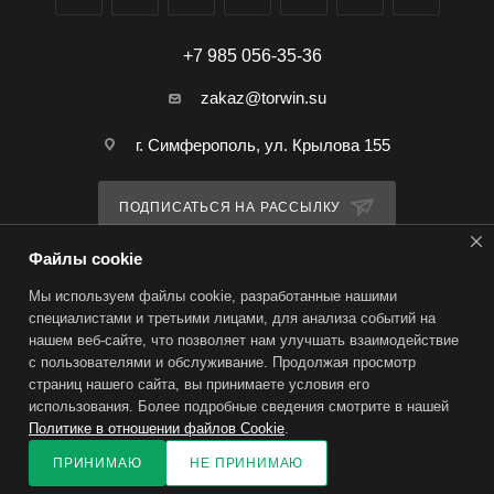
одновременно с другими инсектоакарицидными
средствами. Перед применением ознакомиться с
+7 985 056-35-36
инструкцией!
zakaz@torwin.su
г. Симферополь, ул. Крылова 155
ПОДПИСАТЬСЯ НА РАССЫЛКУ
Файлы cookie
ПОЛИТИКА КОНФИДЕНЦИАЛЬНОСТИ
Мы используем файлы cookie, разработанные нашими
специалистами и третьими лицами, для анализа событий на
нашем веб-сайте, что позволяет нам улучшать взаимодействие
2026 © TorWin – интернет-магазин
с пользователями и обслуживание. Продолжая просмотр
страниц нашего сайта, вы принимаете условия его
использования. Более подробные сведения смотрите в нашей
Политике в отношении файлов Cookie
.
ПРИНИМАЮ
НЕ ПРИНИМАЮ