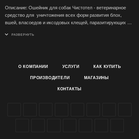
Описание: Ошейник для собак Чистотел - ветеринарное
средство для уничтожения всех форм развития блох,
вшей, власоедов и иксодовых клещей, паразитирующих на
собаках, а также для защиты животных от нападения
паразитов на протяжении длительного времени (2-4 месяца
непрерывного ношения).
Форма выпуска: Ошейник Чистотел выпускается в виде
О КОМПАНИИ
УСЛУГИ
КАК КУПИТЬ
полимерной ленты длиной 65 см, пропитанная
действующим веществом.
ПРОИЗВОДИТЕЛИ
МАГАЗИНЫ
КОНТАКТЫ
Применение: Ошейник от блох и клещей Чистотел следует
надеть на собаку за 2-3 дня до предполагаемого контакта с
паразитами, подогнав по размеру так, чтобы между
ошейником и шеей животного оставался промежуток 1-1,5
см, зафиксировать, излишек отрезать.
Не применять: В случае аллергической реакции; щенкам
моложе 8-недельного возраста; больным инфекционными